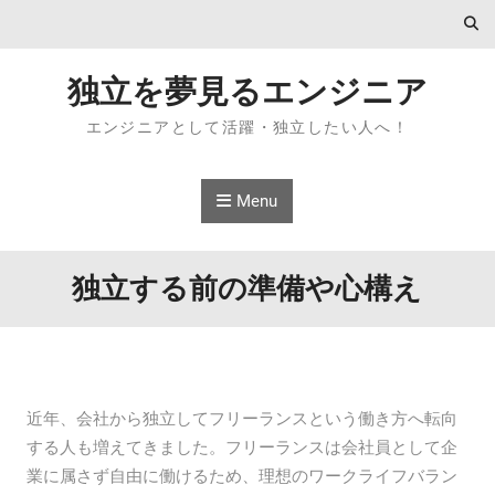
Skip to content
独立を夢見るエンジニア
エンジニアとして活躍・独立したい人へ！
Menu
独立する前の準備や心構え
近年、会社から独立してフリーランスという働き方へ転向
する人も増えてきました。フリーランスは会社員として企
業に属さず自由に働けるため、理想のワークライフバラン